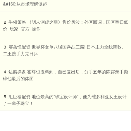
&#160;从市场理解谈起
​牛领策略 《明末渊虚之羽》售价风波：外区回调，国区重归低
2
价_玩家_官方_操作
​赛岳恒配资 世界杯女单八强国乒占三席! 日本主力全线溃败,
3
二王携手力克日乒
​达麟操盘 霍尊也没料到，自己复出后，分手五年的陈露亲手撕
4
碎他最后的体面
​汇巨福配资 地位最高的“珠宝设计师”，他为维多利亚女王设计
5
了一辈子珠宝！