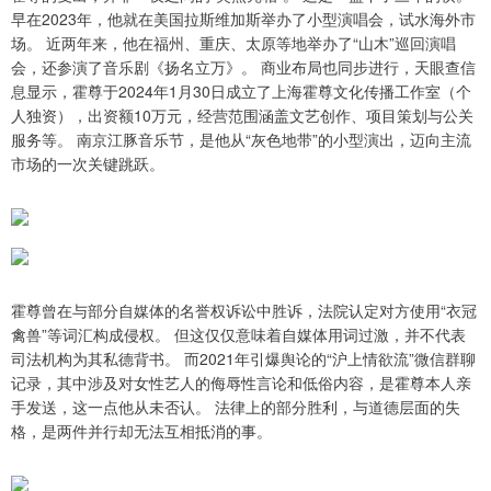
早在2023年，他就在美国拉斯维加斯举办了小型演唱会，试水海外市
场。 近两年来，他在福州、重庆、太原等地举办了“山木”巡回演唱
会，还参演了音乐剧《扬名立万》。 商业布局也同步进行，天眼查信
息显示，霍尊于2024年1月30日成立了上海霍尊文化传播工作室（个
人独资），出资额10万元，经营范围涵盖文艺创作、项目策划与公关
服务等。 南京江豚音乐节，是他从“灰色地带”的小型演出，迈向主流
市场的一次关键跳跃。
霍尊曾在与部分自媒体的名誉权诉讼中胜诉，法院认定对方使用“衣冠
禽兽”等词汇构成侵权。 但这仅仅意味着自媒体用词过激，并不代表
司法机构为其私德背书。 而2021年引爆舆论的“沪上情欲流”微信群聊
记录，其中涉及对女性艺人的侮辱性言论和低俗内容，是霍尊本人亲
手发送，这一点他从未否认。 法律上的部分胜利，与道德层面的失
格，是两件并行却无法互相抵消的事。