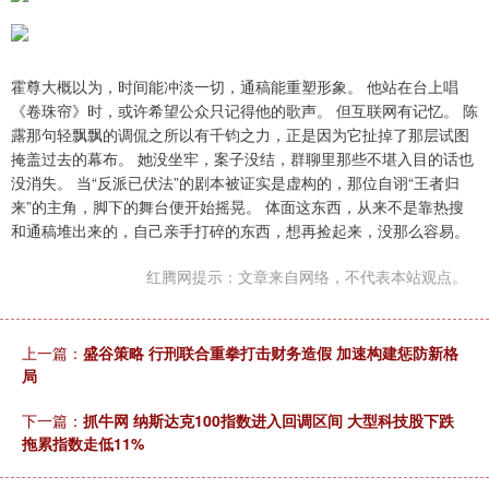
霍尊大概以为，时间能冲淡一切，通稿能重塑形象。 他站在台上唱
《卷珠帘》时，或许希望公众只记得他的歌声。 但互联网有记忆。 陈
露那句轻飘飘的调侃之所以有千钧之力，正是因为它扯掉了那层试图
掩盖过去的幕布。 她没坐牢，案子没结，群聊里那些不堪入目的话也
没消失。 当“反派已伏法”的剧本被证实是虚构的，那位自诩“王者归
来”的主角，脚下的舞台便开始摇晃。 体面这东西，从来不是靠热搜
和通稿堆出来的，自己亲手打碎的东西，想再捡起来，没那么容易。
红腾网提示：文章来自网络，不代表本站观点。
上一篇：
盛谷策略 行刑联合重拳打击财务造假 加速构建惩防新格
局
下一篇：
抓牛网 纳斯达克100指数进入回调区间 大型科技股下跌
拖累指数走低11%