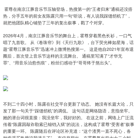
霍尊在南京江豚音乐节压轴登场，热搜第一的“王者归来”通稿还没捂
热，分手五年的前女友陈露只用一句“听说，有人说我踩缝纫机了”，
就把他团队精心铺垫了三年的复出叙事，戳了个对穿。
2026年4月，南京江豚音乐节的舞台上，霍尊穿着黑色长衫，一口气
唱了九首歌。 从《卷珠帘》到《天行九歌》，台下荧光棒如星海，话
题“霍尊江豚音乐节”迅速冲上微博热搜第一。 这是他自2021年宣布退
圈后，首次登上音乐节这样的主流舞台。 通稿里写满了“才华无
罪”、“用音乐治愈伤痕”，粉丝们感动于“哥哥终于熬出头”。
不到二十四小时，陈露在社交平台更新了动态。 她没有长篇大论，只
发了那一句关于“踩缝纫机”的调侃。 这句话是网络隐语，意指坐牢。
她的潜台词很直接：我没坐牢，我好好的。 在这之前，网络上广泛流
传着“陈露因敲诈勒索已锒铛入狱”的说法，这构成了霍尊“受害者”叙事
的重要一环。 陈露随后在评论区补充道：“这个渣男一直不死心，各
种造谣买热搜说我进去了”。 有信息指出，在霍尊复出前七十二小时