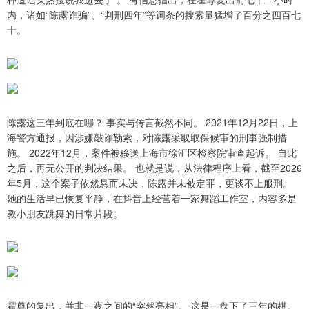
内，诸如“陈露诈骗”、“判刑四年”等词条的搜索量猛增了百分之四百七
十。
陈露这三年到底在哪？ 事实与传言截然不同。 2021年12月22日，上
海警方通报，因涉嫌敲诈勒索，对陈露采取取保候审的刑事强制措
施。 2022年12月，案件被移送上海市徐汇区检察院审查起诉。 自此
之后，再无公开的判决结果。 也就是说，从法律程序上看，截至2026
年5月，这个案子依然悬而未决，陈露并未被定罪，更谈不上服刑。
她的生活早已恢复平静，在抖音上经营着一家舞蹈工作室，内容多是
教小朋友跳舞的日常片段。
霍尊的复出，并非一夜之间的“突然亮相”。 这是一盘下了三年的棋。