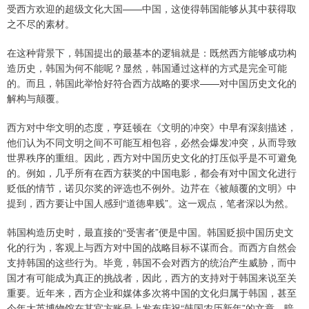
受西方欢迎的超级文化大国——中国，这使得韩国能够从其中获得取
之不尽的素材。
在这种背景下，韩国提出的最基本的逻辑就是：既然西方能够成功构
造历史，韩国为何不能呢？显然，韩国通过这样的方式是完全可能
的。而且，韩国此举恰好符合西方战略的要求——对中国历史文化的
解构与颠覆。
西方对中华文明的态度，亨廷顿在《文明的冲突》中早有深刻描述，
他们认为不同文明之间不可能互相包容，必然会爆发冲突，从而导致
世界秩序的重组。因此，西方对中国历史文化的打压似乎是不可避免
的。例如，几乎所有在西方获奖的中国电影，都会有对中国文化进行
贬低的情节，诺贝尔奖的评选也不例外。边芹在《被颠覆的文明》中
提到，西方要让中国人感到“道德卑贱”。这一观点，笔者深以为然。
韩国构造历史时，最直接的“受害者”便是中国。韩国贬损中国历史文
化的行为，客观上与西方对中国的战略目标不谋而合。而西方自然会
支持韩国的这些行为。毕竟，韩国不会对西方的统治产生威胁，而中
国才有可能成为真正的挑战者，因此，西方的支持对于韩国来说至关
重要。近年来，西方企业和媒体多次将中国的文化归属于韩国，甚至
今年大英博物馆在其官方账号上发布庆祝“韩国农历新年”的文章，暗