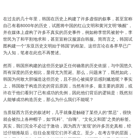
在过去的几十年里，韩国在历史上构建了许多虚假的叙事，甚至宣称
自己有着8000年的历史，试图将中国的红山文明和黄河文明“唤醒”，
并在媒体上虚构了许多不真实的历史事件，例如称李世民被射中，李
世民为了和平割地求和，甚至宣称汉服源自韩服。简而言之，韩国试
图构建一个“东亚历史文明始于韩国”的框架。这些言论在各界早已广
为人知，笔者在此也不再赘述。
然而，韩国所构建的这些历史缺乏任何确凿的历史依据，与中国悠久
而有深度的历史相比，显得尤为荒诞。那么，问题来了，既然如此，
韩国为何敢大胆编造这些历史，且不担心被揭穿后感到尴尬呢？事实
上，韩国敢于构造历史的背后原因，当然有许多。最主要的原因，或
许在于他们看到了已有成功的先例，因此他们背后的逻辑是：既然别
人能够成功构造历史，那么为什么我们不能呢？
当质疑西方历史的叙述时，几乎就像是触碰了某些人的“禁忌”，很快
就会被扣上各种帽子，如“民科”、“自嗨”、“文化义和团”之类的标签。
其实，我们完全不必过于激动，因为西方“发现”的许多历史真相，经
过仔细推敲后，往往会发现它们并不成立。至少，在考古学的层面，