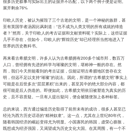
很多历史叙事与实际出土的证据并不匹配，以下两个例子便是证明。
展开剩余76%
印欧人历史，被认为摧毁了三个古老的文明，是一个神秘的族群，甚
至有英国学者汤因比讽刺道：“岂不成为人类文明的所有成就的缔造
者？”然而，关于印欧人的考古证据和文献资料呢？实际上，这些证据
几乎不存在，但如今，印欧人的“辉煌历史”却已经理所当然地进入了
世界的历史教科书。
再来看古希腊文明，许多人认为古希腊拥有200多个城市邦，数百万
人口，曾经拥有先进的科学与璀璨的文明，堪称神一般的存在。然
而，我们今天所能看到的考古证据，仅能证明古希腊地区曾存在文
明，但远不足以支持“璀璨”的说法。因此，所谓的“古希腊文明”事实上
可能是在后世多次“层层累积”出来的，甚至其中的绝大部分内容，都
很可能是后人伪造的。即便如此，古希腊文明依旧被塑造为真实的历
史，且不容质疑。一旦有人提出疑问，便会被随便加上各种标签。
总的来说，西方通过编造历史取得了前所未有的成功，很多人甚至已
经沦为西方历史话语的“精神奴隶”。这一点，尤其在上世纪80年代，
随着韩国经济的崛起变得尤为明显。小国寡民的韩国，虚荣心膨胀，
既想成为经济强国，又渴望成为历史文化大国。在其周围，有一个不