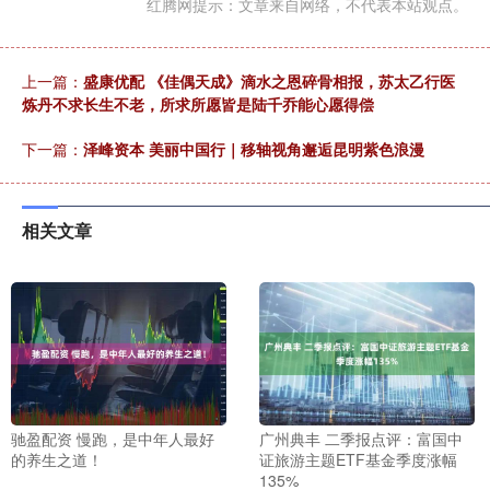
红腾网提示：文章来自网络，不代表本站观点。
上一篇：
盛康优配 《佳偶天成》滴水之恩碎骨相报，苏太乙行医
炼丹不求长生不老，所求所愿皆是陆千乔能心愿得偿
下一篇：
泽峰资本 美丽中国行｜移轴视角邂逅昆明紫色浪漫
相关文章
驰盈配资 慢跑，是中年人最好
广州典丰 二季报点评：富国中
的养生之道！
证旅游主题ETF基金季度涨幅
135%