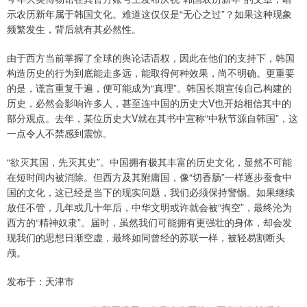
示农历新年属于韩国文化。难道这仅仅是“无心之过”？如果这种现象
频繁发生，背后就有其必然性。
由于西方当前掌握了全球的舆论话语权，因此在他们的支持下，韩国
构造历史的行为到底能走多远，能取得何种效果，尚不明确。更重要
的是，谎言重复千遍，便可能成为“真理”。韩国长期宣传自己构建的
历史，必然会影响许多人，甚至连中国的历史大V也开始相信其中的
部分观点。去年，某位历史大V就在其书中宣称“中秋节源自韩国”，这
一点令人不禁感到震惊。
“欲灭其国，先灭其史”。中国拥有极其丰富的历史文化，显然不可能
在短时间内被消除。但西方及其附庸国，像“切香肠”一样逐步蚕食中
国的文化，这已经是当下的现实问题，我们必须保持警惕。如果继续
放任不管，几年或几十年后，中华文明或许就会被“掏空”，最终沦为
西方的“精神奴隶”。届时，虽然我们可能拥有更强壮的身体，却会发
现我们的思想日渐空虚，最终如同曾经的苏联一样，被轻易割断头
颅。
发布于：天津市