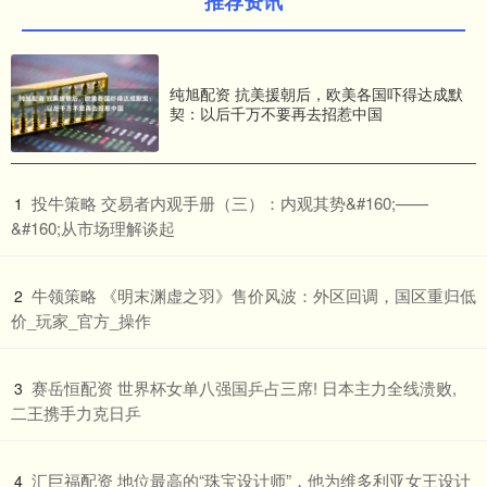
推荐资讯
纯旭配资 抗美援朝后，欧美各国吓得达成默
契：以后千万不要再去招惹中国
​投牛策略 交易者内观手册（三）：内观其势&#160;——
1
&#160;从市场理解谈起
​牛领策略 《明末渊虚之羽》售价风波：外区回调，国区重归低
2
价_玩家_官方_操作
​赛岳恒配资 世界杯女单八强国乒占三席! 日本主力全线溃败,
3
二王携手力克日乒
​汇巨福配资 地位最高的“珠宝设计师”，他为维多利亚女王设计
4