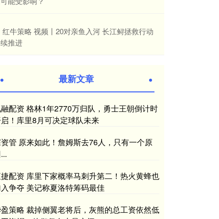
最可能受影响？
​红牛策略 视频丨20对亲鱼入河 长江鲟拯救行动
持续推进
最新文章
九融配资 格林1年2770万归队，勇士王朝倒计时
开启！库里8月可决定球队未来
深资管 原来如此！詹姆斯去76人，只有一个原
..
恒捷配资 库里下家概率马刺升第二！热火黄蜂也
加入争夺 美记称夏洛特筹码最佳
华盈策略 裁掉侧翼老将后，灰熊的总工资依然低