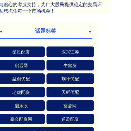
与贴心的客服支持，为广大股民提供稳定的交易环
助您抓住每一个市场机会！
话题标签
星星配资
东兴证券
启远网
牛鑫所
融创优配
荆叶优配
老虎配资
天鲜优配
翻乐股
富盈网
赢金配资网
通盈配资