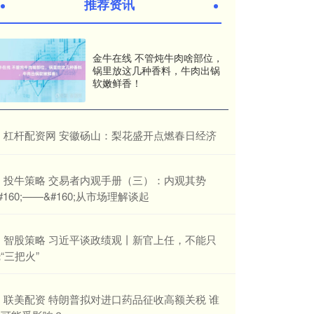
推荐资讯
金牛在线 不管炖牛肉啥部位，
锅里放这几种香料，牛肉出锅
软嫩鲜香！
​杠杆配资网 安徽砀山：梨花盛开点燃春日经济
​投牛策略 交易者内观手册（三）：内观其势
#160;——&#160;从市场理解谈起
​智股策略 习近平谈政绩观丨新官上任，不能只
“三把火”
​联美配资 特朗普拟对进口药品征收高额关税 谁